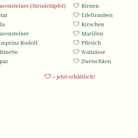
avensteiner (Strudeläpfel)
Birnen
star
Edeltrauben
la
Kirschen
ravensteiner
Marillen
ronprinz Rudolf
Pfirsich
binette
Walnüsse
opaz
Zwetschken
= jetzt erhältlich!