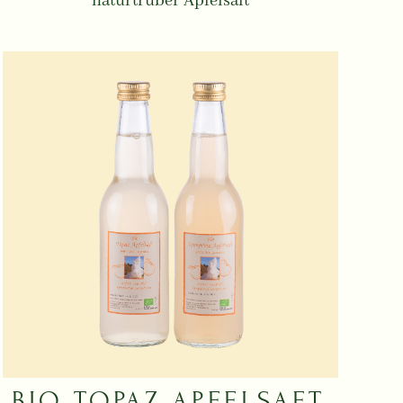
naturtrüber Apfelsaft
BIO TOPAZ APFELSAFT,